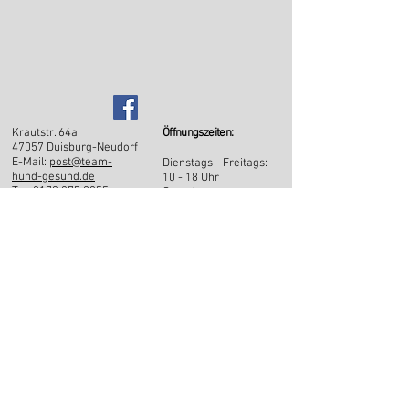
Krautstr. 64a
Öffnungszeiten:
47057
Duisburg-Neudorf
E-Mail:
post@team-
Dienstags - Freitags
:
hund-gesund.de
10 - 18 Uhr
Tel: 0173 377 0355
Samstags:
10:00 - 13:00 Uhr
Parkmöglichkeit direkt
neben der
Praxis
(Termine nur nach
Vereinbarung)
KONTAKT