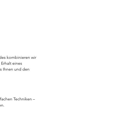
des kombinieren wir
Erhalt eines
as Ihnen und den
nfachen Techniken –
en.