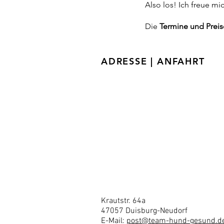
Also los! Ich freue mi
Die
Termine
und Prei
ADRESSE | ANFAHRT
Krautstr. 64a
47057
Duisburg-Neudorf
E-Mail:
post@team-hund-gesund.d